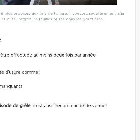
 plus propices aux bris de toiture. Inspectez régulièrement afin
t aussi, retirez les feuilles prises dans les gouttières.
t
 être effectuée au moins
deux fois par année
,
es d’usure comme :
 manquants
isode de grêle
, il est aussi recommandé de vérifier