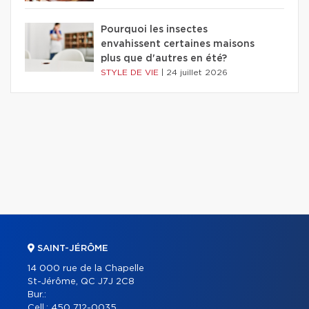
Pourquoi les insectes
envahissent certaines maisons
plus que d'autres en été?
STYLE DE VIE
|
24 juillet 2026
SAINT-JÉRÔME
14 000 rue de la Chapelle
St-Jérôme, QC J7J 2C8
Bur.:
Cell.:
450 712-0035