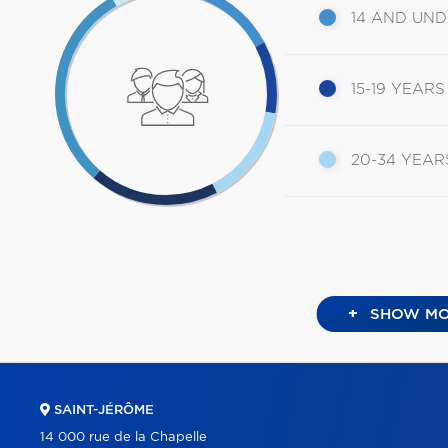
14 AND UN
15-19 YEARS
20-34 YEAR
+
SHOW MO
SAINT-JÉRÔME
14 000 rue de la Chapelle