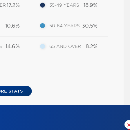
17.2%
18.9%
DER
35-49 YEARS
10.6%
30.5%
50-64 YEARS
14.6%
8.2%
S
65 AND OVER
RE STATS