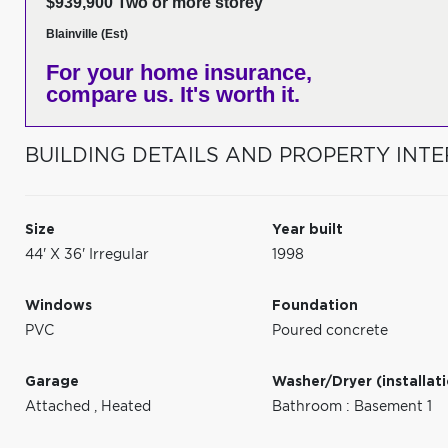
$939,900 Two or more storey
Blainville (Est)
For your home insurance,
compare us. It's worth it.
BUILDING DETAILS AND PROPERTY INTE
Size
Year built
44' X 36' Irregular
1998
Windows
Foundation
PVC
Poured concrete
Garage
Washer/Dryer (installat
Attached
,
Heated
Bathroom : Basement 1