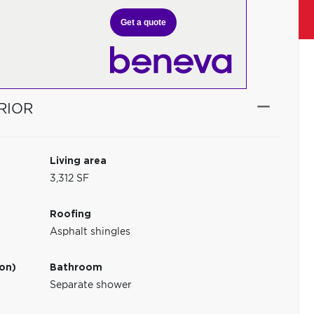
Get a quote
RIOR
Living area
3,312 SF
Roofing
Asphalt shingles
ion)
Bathroom
Separate shower